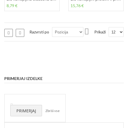
8,79 €
15,76 €
Nastavi
Razvrsti po
Prikaži
Seznam
Seznam
padajočo
smer
PRIMERJAJ IZDELKE
Odstrani
ta
PRIMERJAJ
Zbriši vse
izdelek