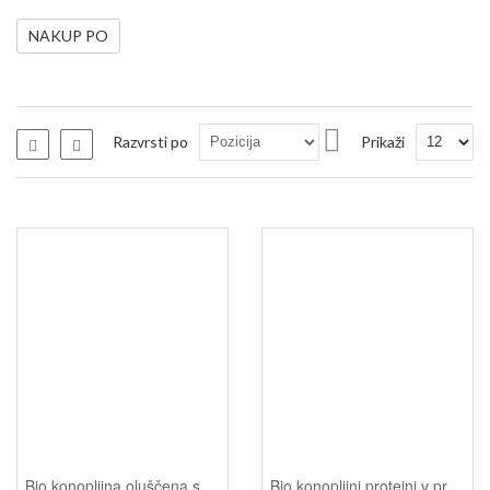
NAKUP PO
Nastavi
Razvrsti po
Prikaži
Seznam
Seznam
padajočo
smer
Bio konopljina oluščena semena - BioLUX, 300 g
Bio konopljini proteini v prahu iz jedilne konoplje - BioLUX, 500 g