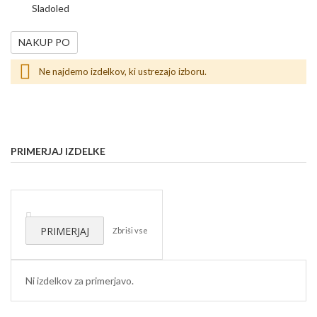
Sladoled
NAKUP PO
Ne najdemo izdelkov, ki ustrezajo izboru.
PRIMERJAJ IZDELKE
Odstrani
ta
PRIMERJAJ
Zbriši vse
izdelek
Ni izdelkov za primerjavo.