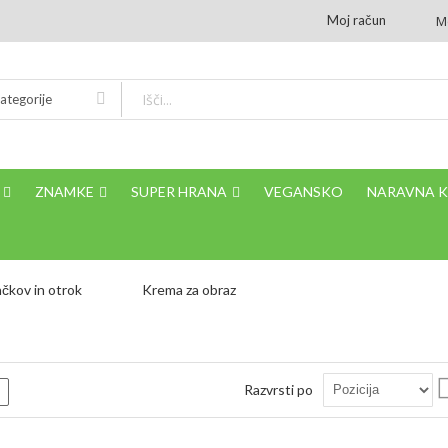
Moj račun
M
ategorije
ZNAMKE
SUPER HRANA
VEGANSKO
NARAVNA 
čkov in otrok
Krema za obraz
Razvrsti po
m
Seznam