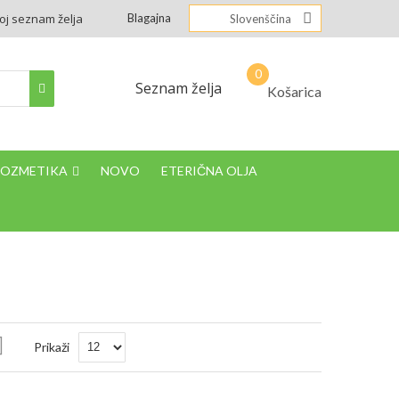
oj seznam želja
Blagajna
Slovenščina
Seznam želja
Košarica
KOZMETIKA
NOVO
ETERIČNA OLJA
Nastavi
Prikaži
padajočo
smer