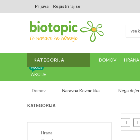
Prijava
Registriraj se
vse k
KATEGORIJA
DOMOV
HRANA
VROČE
AKCIJE
Domov
Naravna Kozmetika
Nega dojen
KATEGORIJA
Sezna
Hrana