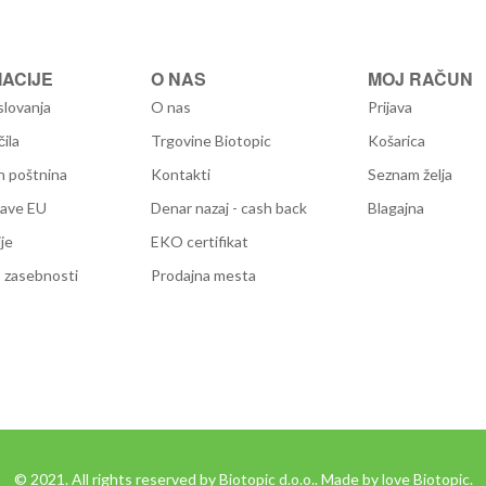
ACIJE
O NAS
MOJ RAČUN
slovanja
O nas
Prijava
čila
Trgovine Biotopic
Košarica
n poštnina
Kontakti
Seznam želja
žave EU
Denar nazaj - cash back
Blagajna
je
EKO certifikat
 zasebnosti
Prodajna mesta
© 2021. All rights reserved by Biotopic d.o.o.. Made by love Biotopic.