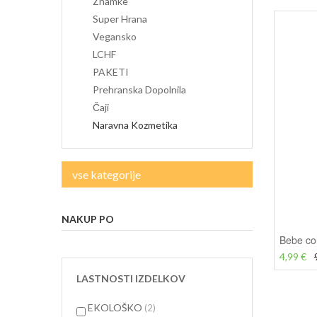
Znamke
Super Hrana
Vegansko
LCHF
PAKETI
Prehranska Dopolnila
Čaji
Naravna Kozmetika
vse kategorije
NAKUP PO
Bebe co
4,99 €
LASTNOSTI IZDELKOV
predmetov
EKOLOŠKO
2