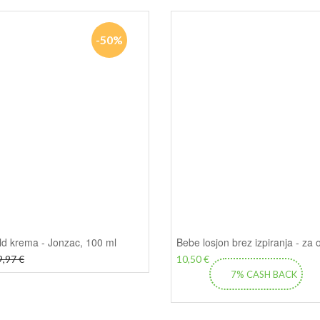
-50%
ld krema - Jonzac, 100 ml
9,97 €
10,50 €
7% CASH BACK