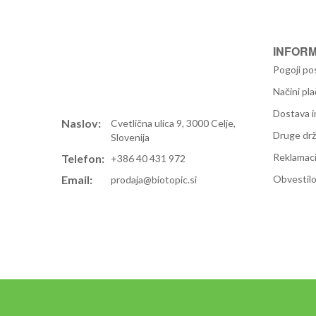
INFORM
Pogoji po
Načini pla
Dostava i
Naslov:
Cvetlična ulica 9, 3000 Celje,
Druge dr
Slovenija
Reklamaci
Telefon:
+386 40 431 972
Email:
Obvestilo
prodaja@biotopic.si