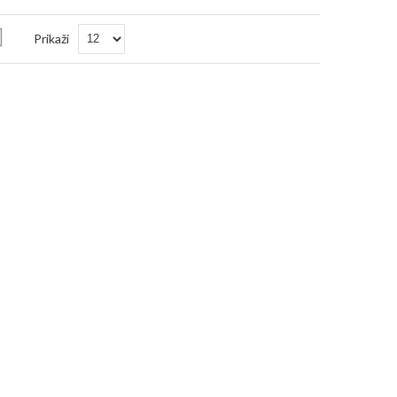
Nastavi
Prikaži
padajočo
smer