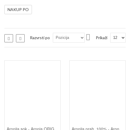
NAKUP PO
Nastavi
Razvrsti po
Prikaži
Seznam
Seznam
padajočo
smer
Aronija sok - Aronia ORIGINAL, 3 l
Aronija prah, 100% - Aronia ORIGINAL, 100 g