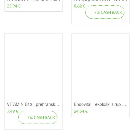
25,94 €
8,62 €
7% CASH BACK
VITAMIN B12 , prehransko dopolnilo - Sanct Bernhard, (240 tablet) = 51 g
Endovital - ekološki sirup rdeče pese - ENDOVITAL, 250ml
7,49 €
24,54 €
7% CASH BACK