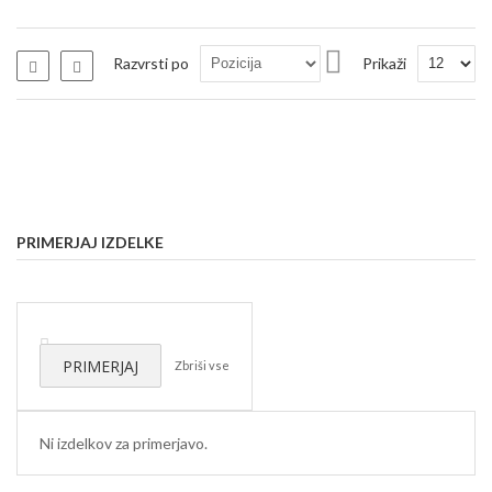
Nastavi
Razvrsti po
Prikaži
Seznam
Seznam
padajočo
smer
PRIMERJAJ IZDELKE
Odstrani
ta
PRIMERJAJ
Zbriši vse
izdelek
Ni izdelkov za primerjavo.