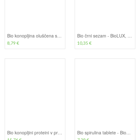
Bio konopljina oluščena semena - BioLUX, 300 g
Bio črni sezam - BioLUX, 500 g
8,79 €
10,35 €
Bio konopljini proteini v prahu iz jedilne konoplje - BioLUX, 500 g
Bio spirulina tablete - BioLUX, 100 g (200 tablet)
15,76 €
7,29 €