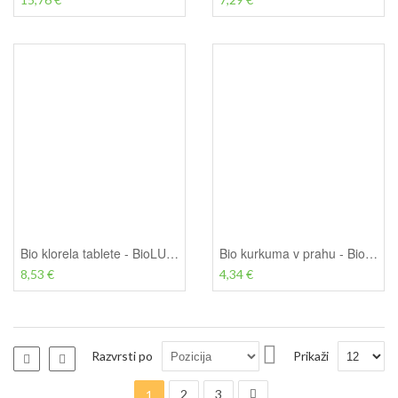
Bio klorela tablete - BioLUX, 100 g (200 tablet)
Bio kurkuma v prahu - BioLUX, 100 g
8,53 €
4,34 €
Nastavi
Razvrsti po
Prikaži
Seznam
Seznam
padajočo
Stran
Trenutno berete stran
Stran
Stran
Stran
smer
Naslednji
2
3
1