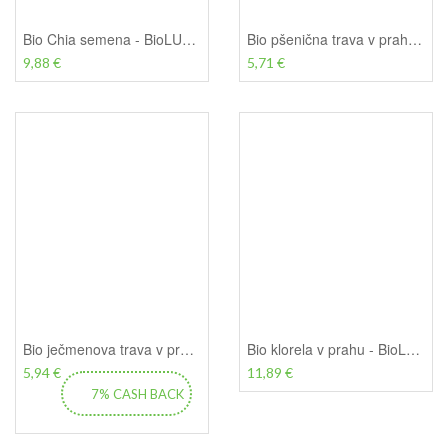
Bio Chia semena - BioLUX, 400 g
Bio pšenična trava v prahu - BioLUX, 100g
9,88 €
5,71 €
Bio ječmenova trava v prahu - BioLUX, 100 g
Bio klorela v prahu - BioLUX, 200 g
5,94 €
11,89 €
7% CASH BACK