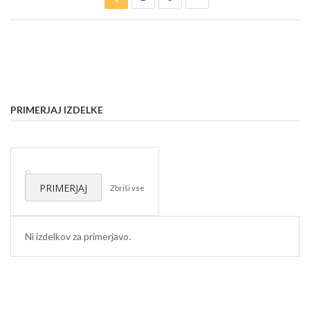
PRIMERJAJ IZDELKE
Odstrani
ta
PRIMERJAJ
Zbriši vse
izdelek
Ni izdelkov za primerjavo.