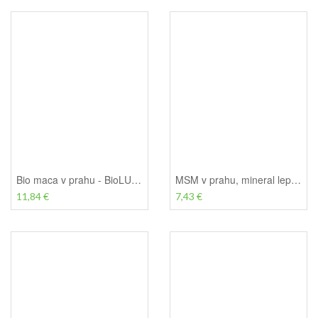
Bio maca v prahu - BioLUX, 175 g
MSM v prahu, mineral lepote in zdravja - BioLUX, 225g
11,84 €
7,43 €