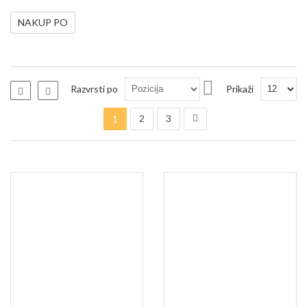
NAKUP PO
Nastavi
Razvrsti po
Prikaži
Seznam
Seznam
padajočo
Stran
Trenutno berete stran
Stran
Stran
Stran
smer
Naslednji
2
3
1