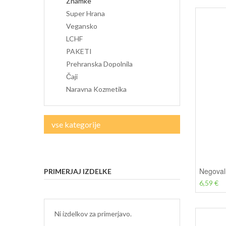
Znamke
Super Hrana
Vegansko
LCHF
PAKETI
Prehranska Dopolnila
Čaji
Naravna Kozmetika
vse kategorije
Negoval
PRIMERJAJ IZDELKE
6,59 €
Ni izdelkov za primerjavo.