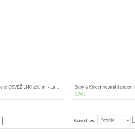
Milo za roke OSVEŽILNO 250 ml - Lavera
5,70 €
Razvrsti po
m
Seznam