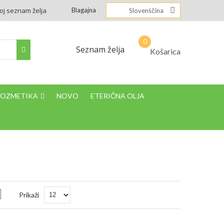
oj seznam želja
Blagajna
Slovenščina
Seznam želja
Košarica
KOZMETIKA
NOVO
ETERIČNA OLJA
Nastavi
Prikaži
padajočo
smer