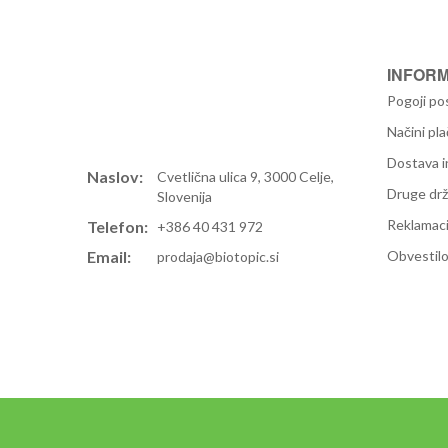
INFORM
Pogoji po
Načini pla
Dostava i
Naslov:
Cvetlična ulica 9, 3000 Celje,
Druge dr
Slovenija
Reklamaci
Telefon:
+386 40 431 972
Email:
Obvestilo
prodaja@biotopic.si