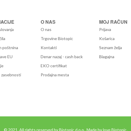
ACIJE
O NAS
MOJ RAČUN
slovanja
O nas
Prijava
čila
Trgovine Biotopic
Košarica
n poštnina
Kontakti
Seznam želja
žave EU
Denar nazaj - cash back
Blagajna
je
EKO certifikat
 zasebnosti
Prodajna mesta
© 2021. All rights reserved by Biotopic d.o.o.. Made by love Biotopic.