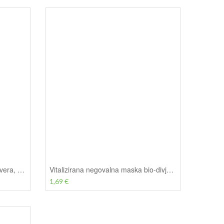
Basis vlažilna krema s Q10 - Lavera, 50 ml
Vitalizirana negovalna maska bio-divja vrtnica - Lavera, 10 ml
1,69 €