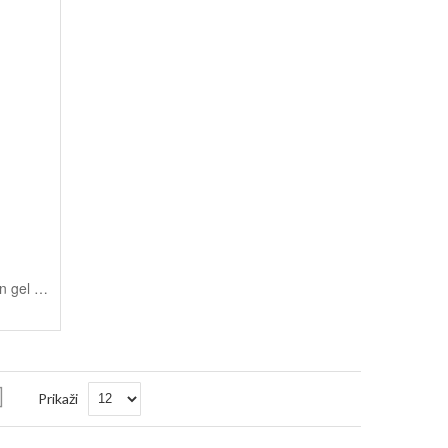
Baby & Kinder neutral šampon in gel za prhanje - Lavera, 200 ml
Nastavi
Prikaži
padajočo
smer