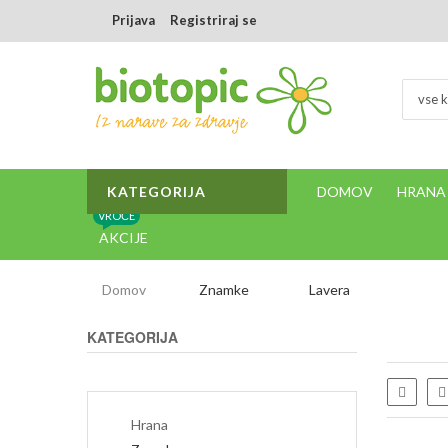
Prijava
Registriraj se
vse k
KATEGORIJA
DOMOV
HRANA
VROČE
AKCIJE
Domov
Znamke
Lavera
KATEGORIJA
Sezna
Hrana