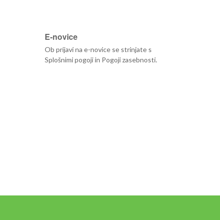
E-novice
Ob prijavi na e-novice se strinjate s
Splošnimi pogoji
in
Pogoji zasebnosti
.