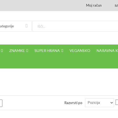
Moj račun
M
ategorije
ZNAMKE
SUPER HRANA
VEGANSKO
NARAVNA 
Razvrsti po
m
Seznam