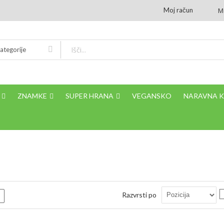
Moj račun
M
ategorije
ZNAMKE
SUPER HRANA
VEGANSKO
NARAVNA 
Razvrsti po
m
Seznam