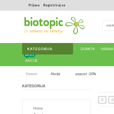
Prijava
Registriraj se
vse k
KATEGORIJA
DOMOV
HRANA
VROČE
AKCIJE
Domov
Akcije
popust -20%
KATEGORIJA
Sezna
Hrana