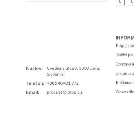
Sezna
INFORM
Pogoji po
Načini pla
Dostava i
Naslov:
Cvetlična ulica 9, 3000 Celje,
Druge dr
Slovenija
Reklamaci
Telefon:
+386 40 431 972
Email:
Obvestilo
prodaja@biotopic.si