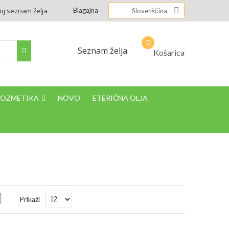
oj seznam želja
Blagajna
Slovenščina
Seznam želja
Košarica
KOZMETIKA
NOVO
ETERIČNA OLJA
Nastavi
Prikaži
padajočo
smer