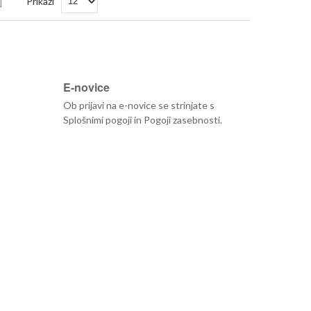
Prikaži
padajočo
smer
E-novice
Ob prijavi na e-novice se strinjate s
Splošnimi pogoji
in
Pogoji zasebnosti
.