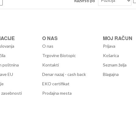
Razvrsti po
m
Seznam
ACIJE
O NAS
MOJ RAČUN
slovanja
O nas
Prijava
čila
Trgovine Biotopic
Košarica
n poštnina
Kontakti
Seznam želja
žave EU
Denar nazaj - cash back
Blagajna
je
EKO certifikat
 zasebnosti
Prodajna mesta