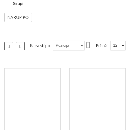
Sirupi
NAKUP PO
Nastavi
Razvrsti po
Prikaži
Seznam
Seznam
padajočo
smer