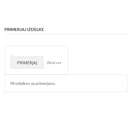
PRIMERJAJ IZDELKE
Odstrani
ta
PRIMERJAJ
Zbriši vse
izdelek
Ni izdelkov za primerjavo.