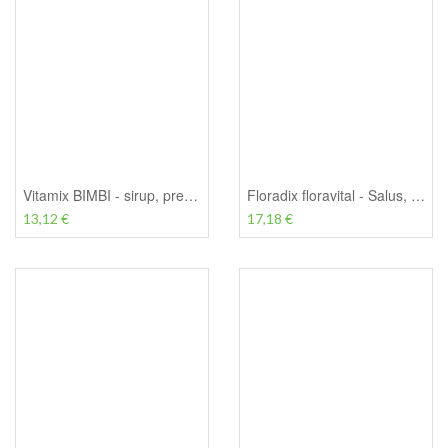
Vitamix BIMBI - sirup, prehransko dopolnilo - Pharmalife, 200ml
Floradix floravital - Salus, 250 ml
13,12 €
17,18 €