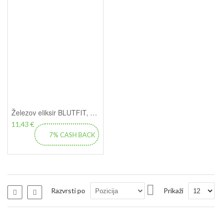
Železov eliksir BLUTFIT, 500 ml - Sanct Bernhard
11,43 €
7% CASH BACK
Nastavi
Razvrsti po
Prikaži
Seznam
Seznam
padajočo
smer