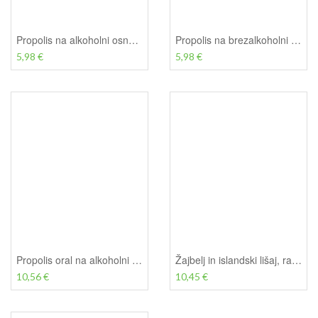
Propolis na alkoholni osnovi, kapljice - Medex, 15ml
Propolis na brezalkoholni osnovi, kapljice - Medex, 15ml
5,98 €
5,98 €
Propolis oral na alkoholni osnovi, pršilo z aplikatorjem - Medex, 30ml
Žajbelj in islandski lišaj, raztopina z agavinim sirupom - Medex, 150ml
10,56 €
10,45 €