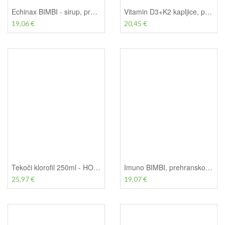
Echinax BIMBI - sirup, prehransko dopolnilo - Pharmalife, 200ml
Vitamin D3+K2 kapljice, prehransko dopolnilo - Sanct Bernhard, 30ml
19,06 €
20,45 €
Tekoči klorofil 250ml - HOLISTIC, prehransko dopolnilo
Imuno BIMBI, prehransko dopolnilo - Pharmalife, 200ml
25,97 €
19,07 €