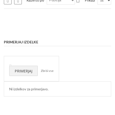
Razvrsti po
Prikaži
Seznam
Seznam
padajočo
smer
PRIMERJAJ IZDELKE
Odstrani
ta
PRIMERJAJ
Zbriši vse
izdelek
Ni izdelkov za primerjavo.