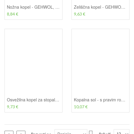
Nožna kopel - GEHWOL, 400g
Zeliščna kopel - GEHWOL Fusskraft, 400g
8,84 €
9,63 €
Osvežilna kopel za stopala - GEHWOL, 330 g
Kopalna sol - s pravim rožmarinovim oljem - GEHWOL, 250 g
9,73 €
10,07 €
Nastavi