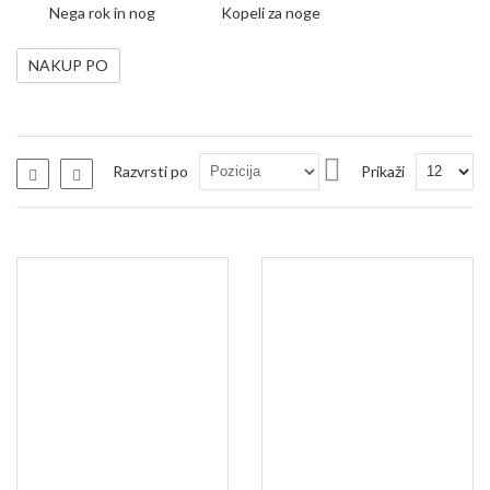
Nega rok in nog
Kopeli za noge
NAKUP PO
Nastavi
Razvrsti po
Prikaži
Seznam
Seznam
padajočo
smer