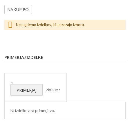
NAKUP PO
Ne najdemo izdelkov, ki ustrezajo izboru.
PRIMERJAJ IZDELKE
Odstrani
ta
PRIMERJAJ
Zbriši vse
izdelek
Ni izdelkov za primerjavo.