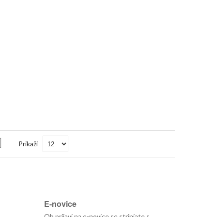
Nastavi
Prikaži
padajočo
smer
E-novice
Ob prijavi na e-novice se strinjate s