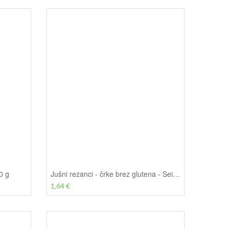
0 g
Jušni rezanci - črke brez glutena - Seitz, 250 g
1,64 €