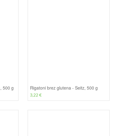
z, 500 g
Rigatoni brez glutena - Seitz, 500 g
3,22 €