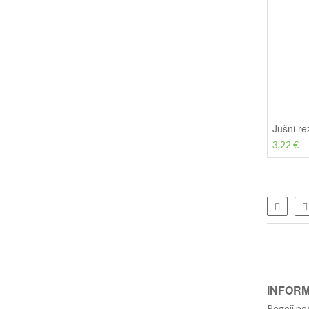
Jušni re
3,22 €
Sezna
INFORM
Pogoji po