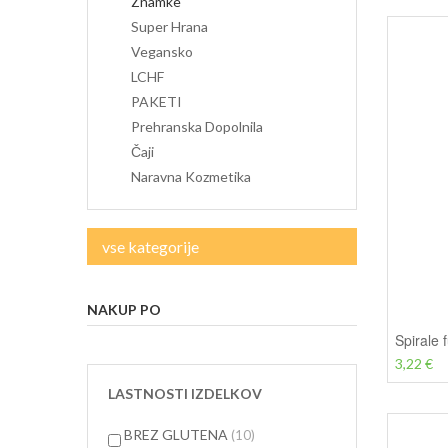
Znamke
Super Hrana
Vegansko
LCHF
PAKETI
Prehranska Dopolnila
Čaji
Naravna Kozmetika
vse kategorije
NAKUP PO
Spirale f
3,22 €
LASTNOSTI IZDELKOV
predmetov
BREZ GLUTENA
10