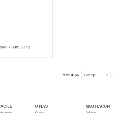
zanci - Seitz, 500 g
Razvrsti po
m
Seznam
ACIJE
O NAS
MOJ RAČUN
slovanja
O nas
Prijava