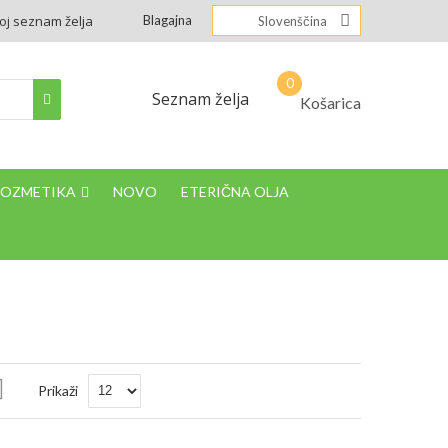
oj seznam želja
Blagajna
Slovenščina
Seznam želja
Košarica
KOZMETIKA
NOVO
ETERIČNA OLJA
Nastavi
Prikaži
padajočo
smer