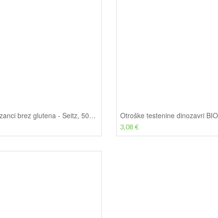
Široki rezanci brez glutena - Seitz, 500 g
3,08 €