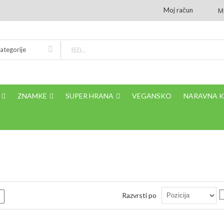
Moj račun
M
ategorije
ZNAMKE
SUPER HRANA
VEGANSKO
NARAVNA 
Razvrsti po
m
Seznam