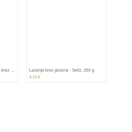
Otroške testenine dinozavri BIO brez glutena - Seitz, 250 g
Lazanja brez glutena - Seitz, 250 g
4,56 €