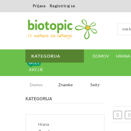
Prijava
Registriraj se
vse k
KATEGORIJA
DOMOV
HRANA
VROČE
AKCIJE
Domov
Znamke
Seitz
KATEGORIJA
Sezna
Hrana