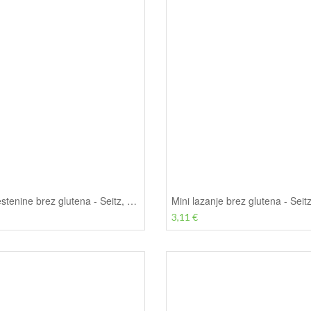
Zavite testenine brez glutena - Seitz, 500 g
Mini lazanje brez glutena - Seit
3,11 €